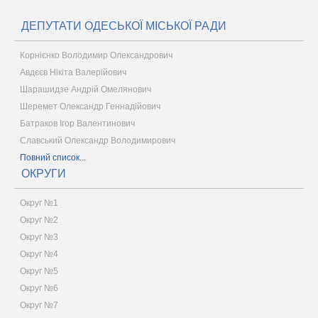
ДЕПУТАТИ ОДЕСЬКОЇ МІСЬКОЇ РАДИ
Корнієнко Володимир Олександрович
Авдєєв Нікіта Валерійович
Шарашидзе Андрій Омелянович
Шеремет Олександр Геннадійович
Батраков Ігор Валентинович
Славський Олександр Володимирович
Повний список...
ОКРУГИ
Округ №1
Округ №2
Округ №3
Округ №4
Округ №5
Округ №6
Округ №7