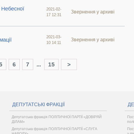
 Небесної
2021-02-
Звернення у архиві
17 12:31
2021-03-
мації
Звернення у архиві
10 14:11
5
6
7
...
15
>
ДЕПУТАТСЬКІ ФРАКЦІЇ
ДЕ
Депутатська фракція ПОЛІТИЧНОЇ ПАРТІЇ «ДОВІРЯЙ
Пос
ДІЛАМ»
пол
Депутатська фракція ПОЛІТИЧНОЇ ПАРТІЇ «СЛУГА
Пост
НАРОДУ»
з г