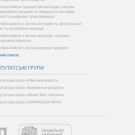
тійна комісія Одеської міської ради з питань
вичайних ситуацій та ліквідації їх наслідків,
логії та цифрової трансформації
тійна комісія з питань регламенту, депутатської
ки та запобігання корупції
тійна комісія з питань культури, туризму і
народних відносин
тійна комісія з питань охорони здоров'я
ний список...
ПУТАТСЬКІ ГРУПИ
утатська група «Рівні можливості»
утатська група «Комунальні ресурси»
утатська група «Жінки. Мир. Безпека»
утатська група «УКРАЇНСЬКА МРІЯ»