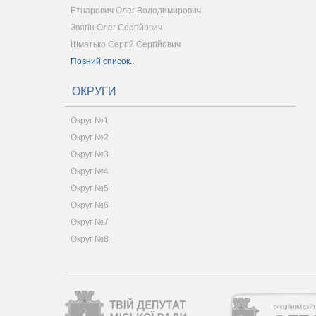
Етнарович Олег Володимирович
Звягін Олег Сергійович
Шматько Сергій Сергійович
Повний список...
ОКРУГИ
Округ №1
Округ №2
Округ №3
Округ №4
Округ №5
Округ №6
Округ №7
Округ №8