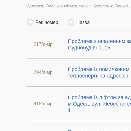
Депутати Одеської міської ради
Асауленко Олексій
Рег. номер
Назва
Проблема з опаленням з
217/д-мр
Суднобудівна, 15
Проблема із помилковим
294/д-мр
теплоенергії за адресою:
Проблема із ліфтом за а
м.Одеса, вул. Небесної со
418/д-мр
1