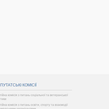
ПУТАТСЬКІ КОМІСІЇ
тійна комісія з питань соціальної та ветеранської
ітики
ійна комісія з питань освіти, спорту та взаємодії
ромадськими організаціями