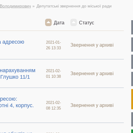
 Володимирович
Депутатські звернення до міської ради
Дата
Статус
а адресою
2021-01-
Звернення у архиві
26 13:33
 нарахуванням
2021-02-
Звернення у архиві
 Глушко 11/1
01 10:38
дресою:
2021-02-
тні 4, корпус.
Звернення у архиві
08 12:35