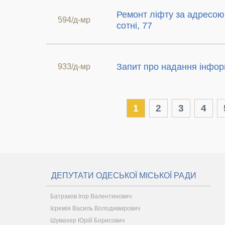
Ремонт ліфту за адресою
594/д-мр
сотні, 77
Запит про надання інфор
933/д-мр
1
2
3
4
ДЕПУТАТИ ОДЕСЬКОЇ МІСЬКОЇ РАДИ
Батраков Ігор Валентинович
Ієремія Василь Володимирович
Шумахер Юрій Борисович