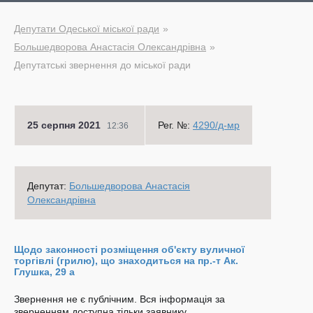
Депутати Одеської міської ради
Большедворова Анастасія Олександрівна
Депутатські звернення до міської ради
25 серпня 2021
Рег. №:
4290/д-мр
12:36
Депутат:
Большедворова Анастасія
Олександрівна
Щодо законності розміщення об'єкту вуличної
торгівлі (грилю), що знаходиться на пр.-т Ак.
Глушка, 29 а
Звернення не є публічним. Вся інформація за
зверненням доступна тільки заявнику.