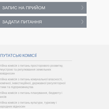
ЗАПИС НА ПРИЙОМ
ЗАДАТИ ПИТАННЯ
ПУТАТСЬКІ КОМІСІЇ
тійна комісія з питань просторового розвитку,
леустрою та регулювання земельних
вовідносин
тійна комісія з питань комунальної власності,
номічної, інвестиційної, державної регуляторної
ітики та підприємництва
тійна комісія з питань планування, бюджету і
ансів
тійна комісія з питань культури, туризму і
народних відносин