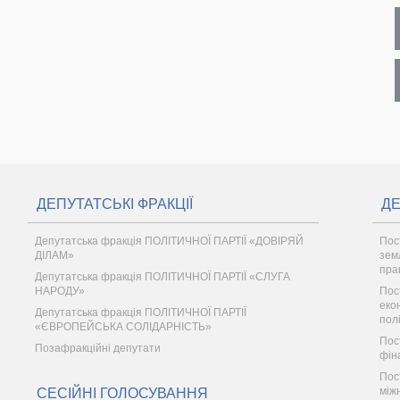
ДЕПУТАТСЬКІ ФРАКЦІЇ
ДЕ
Депутатська фракція ПОЛІТИЧНОЇ ПАРТІЇ «ДОВІРЯЙ
Пос
ДІЛАМ»
зем
пра
Депутатська фракція ПОЛІТИЧНОЇ ПАРТІЇ «СЛУГА
НАРОДУ»
Пос
еко
Депутатська фракція ПОЛІТИЧНОЇ ПАРТІЇ
пол
«ЄВРОПЕЙСЬКА СОЛІДАРНІСТЬ»
Пос
Позафракційні депутати
фін
Пос
між
СЕСІЙНІ ГОЛОСУВАННЯ