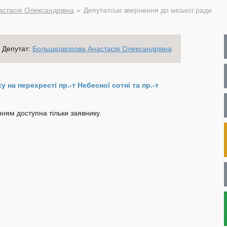
стасія Олександрівна
Депутатські звернення до міської ради
Депутат:
Большедворова Анастасія Олександрівна
на перехресті пр.-т Небесної сотні та пр.-т
ням доступна тільки заявнику.