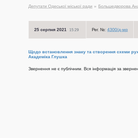
Депутати Одеської міської ради
Большедворова Ана
25 серпня 2021
Рег. №:
4300/д-мр
15:29
Щодо встановлення знаку та створення схеми руху 
Академіка Глушка
Звернення не є публічним. Вся інформація за звернен