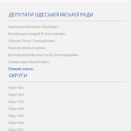
ДЕПУТАТИ ОДЕСЬКОЇ МІСЬКОЇ РАДИ
Карпенчук Михайло Юрійович
Кісловський Андрій В’ячеславович
Обухов Петро Геннадійович
Куценко Ірина Ігорівна
Большедворова Анастасія Олександрівна
Семчук Іван Михайлович
Повний список...
ОКРУГИ
Округ №1
Округ №2
Округ №3
Округ №4
Округ №5
Округ №6
Округ №7