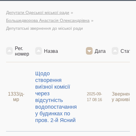
Депутати Одеської міської ради
Большедворова Анастасія Олександрівна
Депутатські звернення до міської ради
Рег.
Назва
Дата
Статус
номер
Щодо
створення
виїзної комісії
через
1333/д-
Зверненн
2025-09-
мр
у архиві
відсутність
17 08:16
водопостачання
у будинках по
пров. 2-й Ясний