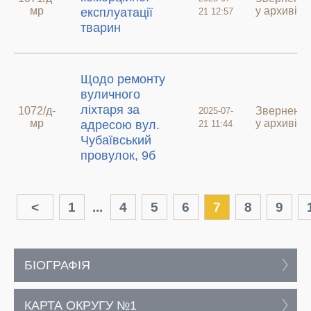
мр
у архиві
експлуатації
21 12:57
тварин
Щодо ремонту
вуличного
ліхтаря за
1072/д-
Зверненн
2025-07-
мр
у архиві
адресою вул.
21 11:44
Чубаївський
провулок, 9б
<
1
...
4
5
6
7
8
9
БІОГРАФІЯ
КАРТА ОКРУГУ №1