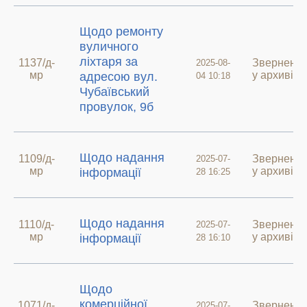
Щодо ремонту
вуличного
ліхтаря за
1137/д-
Зверненн
2025-08-
мр
у архиві
адресою вул.
04 10:18
Чубаївський
провулок, 9б
Щодо надання
1109/д-
Зверненн
2025-07-
мр
у архиві
інформації
28 16:25
Щодо надання
1110/д-
Зверненн
2025-07-
мр
у архиві
інформації
28 16:10
Щодо
комерційної
1071/д-
Зверненн
2025-07-