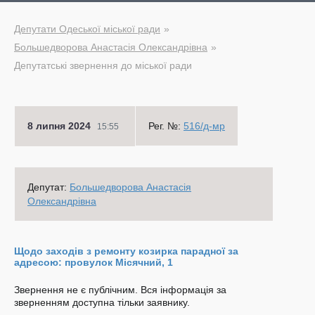
Депутати Одеської міської ради
Большедворова Анастасія Олександрівна
Депутатські звернення до міської ради
8 липня 2024
Рег. №:
516/д-мр
15:55
Депутат:
Большедворова Анастасія
Олександрівна
Щодо заходів з ремонту козирка парадної за
адресою: провулок Місячний, 1
Звернення не є публічним. Вся інформація за
зверненням доступна тільки заявнику.