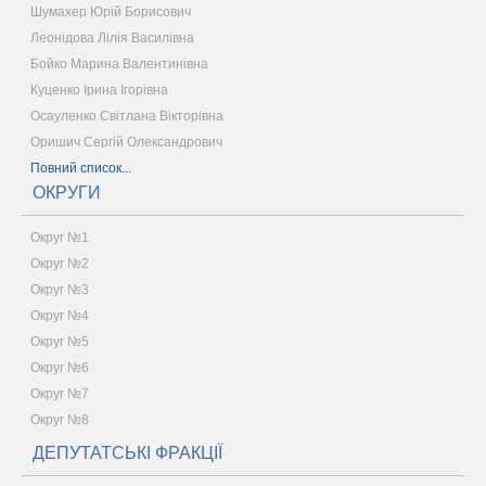
Шумахер Юрій Борисович
Леонідова Лілія Василівна
Бойко Марина Валентинівна
Куценко Ірина Ігорівна
Осауленко Світлана Вікторівна
Оришич Сергій Олександрович
Повний список...
ОКРУГИ
Округ №1
Округ №2
Округ №3
Округ №4
Округ №5
Округ №6
Округ №7
Округ №8
ДЕПУТАТСЬКІ ФРАКЦІЇ