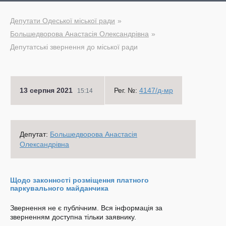
Депутати Одеської міської ради
Большедворова Анастасія Олександрівна
Депутатські звернення до міської ради
13 серпня 2021
Рег. №:
4147/д-мр
15:14
Депутат:
Большедворова Анастасія
Олександрівна
Щодо законності розміщення платного
паркувального майданчика
Звернення не є публічним. Вся інформація за
зверненням доступна тільки заявнику.