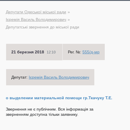
Депутати Одеської міської ради
Ієремія Василь Володимирович
Депутатські звернення до міської ради
21 березня 2018
Рег. №:
555/д-мр
12:10
Депутат:
Ієремія Василь Володимирович
о выделении материальной помощи гр.Ткачуку Т.Е.
Звернення не є публічним. Вся інформація за
зверненням доступна тільки заявнику.