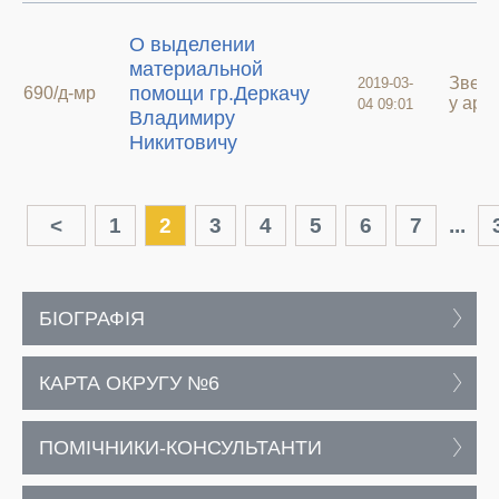
О выделении
материальной
Звер
2019-03-
помощи гр.Деркачу
690/д-мр
у архи
04 09:01
Владимиру
Никитовичу
<
1
2
3
4
5
6
7
...
БІОГРАФІЯ
КАРТА ОКРУГУ №6
ПОМІЧНИКИ-КОНСУЛЬТАНТИ