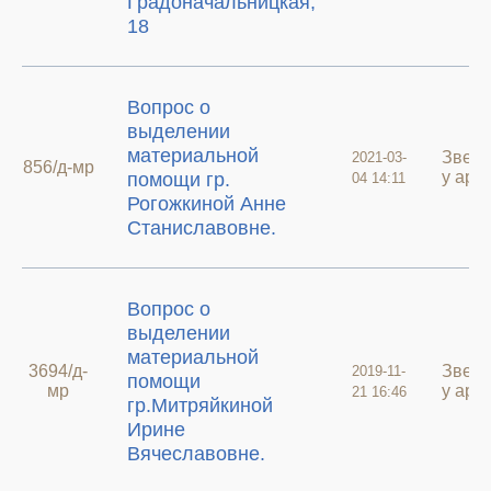
Градоначальницкая,
18
Вопрос о
выделении
материальной
Звер
2021-03-
856/д-мр
у архи
помощи гр.
04 14:11
Рогожкиной Анне
Станиславовне.
Вопрос о
выделении
материальной
3694/д-
Звер
2019-11-
помощи
мр
у архи
21 16:46
гр.Митряйкиной
Ирине
Вячеславовне.