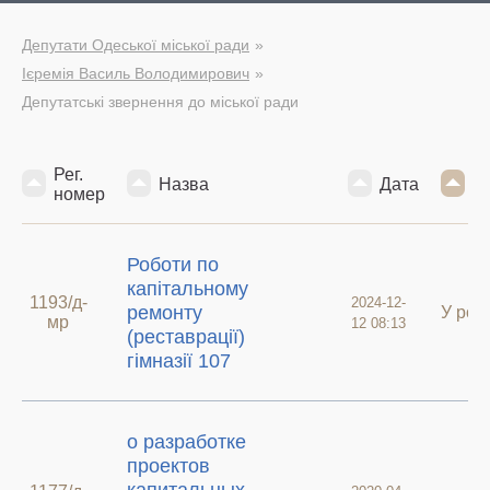
Депутати Одеської міської ради
Ієремія Василь Володимирович
Депутатські звернення до міської ради
Рег.
Назва
Дата
С
номер
Роботи по
капітальному
1193/д-
2024-12-
ремонту
У роб
мр
12 08:13
(реставрації)
гімназії 107
о разработке
проектов