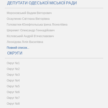
ДЕПУТАТИ ОДЕСЬКОЇ МІСЬКОЇ РАДИ
Мороховський Вадим Вікторович
Осауленко Світлана Вікторівна
Головатюк-Юзефпольська Ірина Ліонеліївна
Шеремет Олександр Геннадійович
Кісловський Андрій В’ячеславович
Леонідова Лілія Василівна
Повний список...
ОКРУГИ
Округ №1
Округ №2
Округ №3
Округ №4
Округ №5
Округ №6
Округ №7
Округ №8