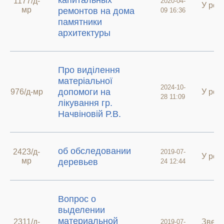
капитальных
1177/д-
2020-04-
У роб
мр
ремонтов на дома
09 16:36
памятники
архитектуры
Про виділення
матеріальної
2024-10-
допомоги на
976/д-мр
У роб
28 11:09
лікування гр.
Начвіновій Р.В.
об обследовании
2423/д-
2019-07-
У роб
мр
деревьев
24 12:44
Вопрос о
выделении
материальной
2311/д-
Звер
2019-07-