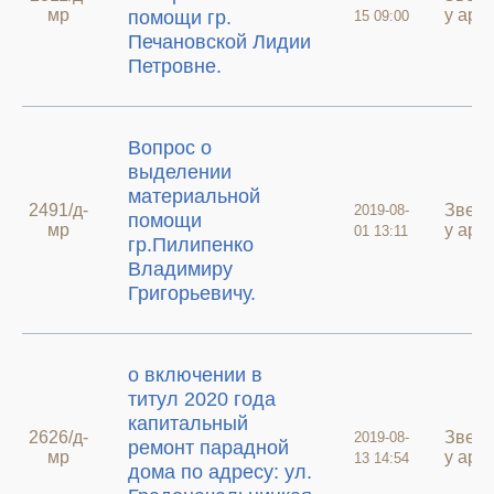
мр
у архи
помощи гр.
15 09:00
Печановской Лидии
Петровне.
Вопрос о
выделении
материальной
2491/д-
Звер
2019-08-
помощи
мр
у архи
01 13:11
гр.Пилипенко
Владимиру
Григорьевичу.
о включении в
титул 2020 года
капитальный
2626/д-
Звер
2019-08-
ремонт парадной
мр
у архи
13 14:54
дома по адресу: ул.