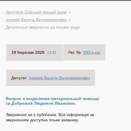
Депутати Одеської міської ради
Ієремія Василь Володимирович
Депутатські звернення до міської ради
19 березня 2020
Рег. №:
990/д-мр
13:32
Депутат:
Ієремія Василь Володимирович
Вопрос о выделении материальной помощи
гр.Добровой Людмиле Ивановне.
Звернення не є публічним. Вся інформація за
зверненням доступна тільки заявнику.