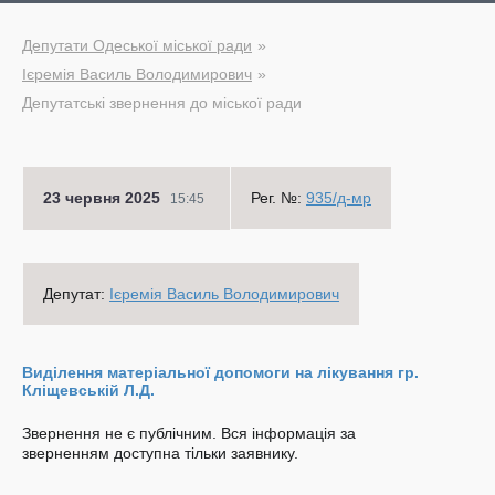
Депутати Одеської міської ради
Ієремія Василь Володимирович
Депутатські звернення до міської ради
23 червня 2025
Рег. №:
935/д-мр
15:45
Депутат:
Ієремія Василь Володимирович
Виділення матеріальної допомоги на лікування гр.
Кліщевській Л.Д.
Звернення не є публічним. Вся інформація за
зверненням доступна тільки заявнику.