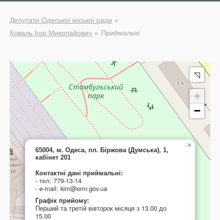
Депутати Одеської міської ради
Коваль Ігор Миколайович
Приймальні
◹
+
−
×
65004, м. Одеса, пл. Біржова (Думська), 1,
кабінет 201
Контактні дані приймальні:
- тел: 779-13-14
- e-mail: kim@omr.gov.ua
Графік прийому:
Перший та третій вівторок місяця з 13.00 до
15.00