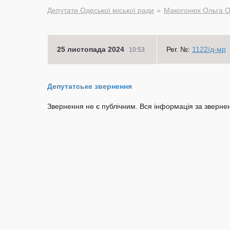
Депутати Одеської міської ради
Макогонюк Ольга О
25 листопада 2024
Рег. №:
1122/д-мр
10:53
Депутатське звернення
Звернення не є публічним. Вся інформація за звернен