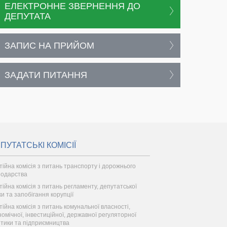
ЕЛЕКТРОННЕ ЗВЕРНЕННЯ ДО
ДЕПУТАТА
ЗАПИС НА ПРИЙОМ
ЗАДАТИ ПИТАННЯ
ПУТАТСЬКІ КОМІСІЇ
тійна комісія з питань транспорту і дорожнього
подарства
тійна комісія з питань регламенту, депутатської
ки та запобігання корупції
тійна комісія з питань комунальної власності,
номічної, інвестиційної, державної регуляторної
ітики та підприємництва