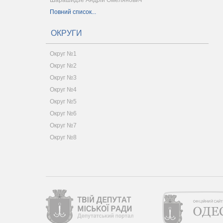
Шарашидзе Андрій Омелянович
Повний список...
ОКРУГИ
Округ №1
Округ №2
Округ №3
Округ №4
Округ №5
Округ №6
Округ №7
Округ №8