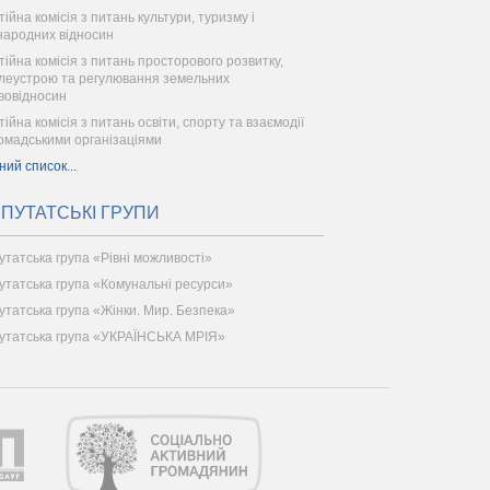
тійна комісія з питань культури, туризму і
народних відносин
тійна комісія з питань просторового розвитку,
леустрою та регулювання земельних
вовідносин
ійна комісія з питань освіти, спорту та взаємодії
ромадськими організаціями
ний список...
ПУТАТСЬКІ ГРУПИ
утатська група «Рівні можливості»
утатська група «Комунальні ресурси»
утатська група «Жінки. Мир. Безпека»
утатська група «УКРАЇНСЬКА МРІЯ»