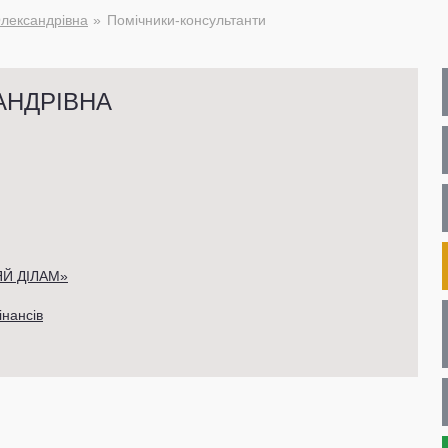
лександрівна
Помічники-консультанти
АНДРІВНА
ЯЙ ДІЛАМ»
інансів