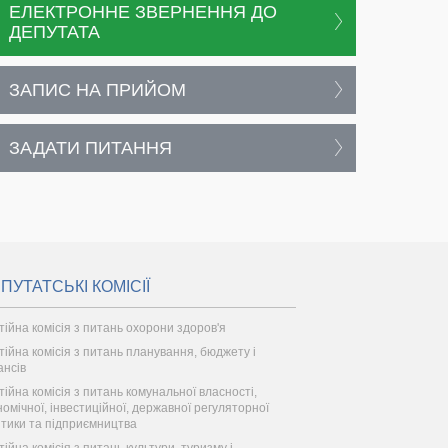
ЕЛЕКТРОННЕ ЗВЕРНЕННЯ ДО
ДЕПУТАТА
ЗАПИС НА ПРИЙОМ
ЗАДАТИ ПИТАННЯ
ПУТАТСЬКІ КОМІСІЇ
тійна комісія з питань охорони здоров'я
тійна комісія з питань планування, бюджету і
ансів
тійна комісія з питань комунальної власності,
номічної, інвестиційної, державної регуляторної
ітики та підприємництва