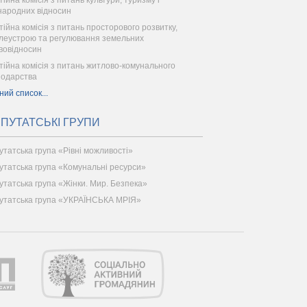
тійна комісія з питань культури, туризму і
народних відносин
тійна комісія з питань просторового розвитку,
леустрою та регулювання земельних
вовідносин
тійна комісія з питань житлово-комунального
подарства
ний список...
ПУТАТСЬКІ ГРУПИ
утатська група «Рівні можливості»
утатська група «Комунальні ресурси»
утатська група «Жінки. Мир. Безпека»
утатська група «УКРАЇНСЬКА МРІЯ»