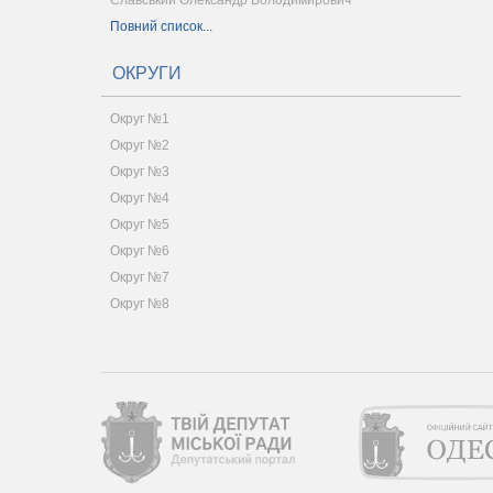
Славський Олександр Володимирович
Повний список...
ОКРУГИ
Округ №1
Округ №2
Округ №3
Округ №4
Округ №5
Округ №6
Округ №7
Округ №8