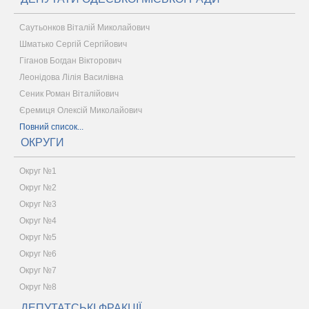
Саутьонков Віталій Миколайович
Шматько Сергій Сергійович
Гіганов Богдан Вікторович
Леонідова Лілія Василівна
Сеник Роман Віталійович
Єремиця Олексій Миколайович
Повний список...
ОКРУГИ
Округ №1
Округ №2
Округ №3
Округ №4
Округ №5
Округ №6
Округ №7
Округ №8
ДЕПУТАТСЬКІ ФРАКЦІЇ