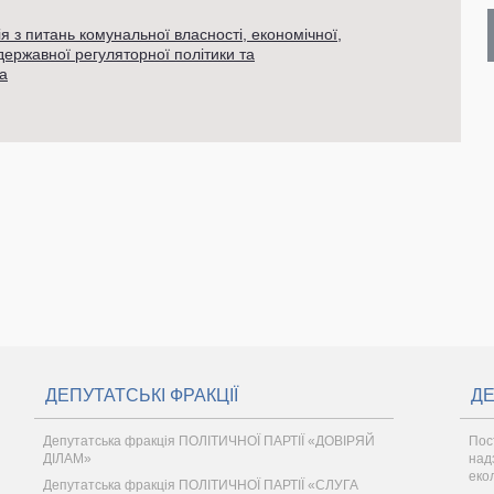
ія з питань комунальної власності, економічної,
 державної регуляторної політики та
а
ДЕПУТАТСЬКІ ФРАКЦІЇ
ДЕ
Депутатська фракція ПОЛІТИЧНОЇ ПАРТІЇ «ДОВІРЯЙ
Пос
ДІЛАМ»
надз
еко
Депутатська фракція ПОЛІТИЧНОЇ ПАРТІЇ «СЛУГА