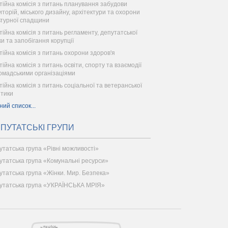
тійна комісія з питань планування забудови
иторій, міського дизайну, архітектури та охорони
ьтурної спадщини
тійна комісія з питань регламенту, депутатської
ки та запобігання корупції
тійна комісія з питань охорони здоров'я
ійна комісія з питань освіти, спорту та взаємодії
ромадськими організаціями
тійна комісія з питань соціальної та ветеранської
ітики
ний список...
ПУТАТСЬКІ ГРУПИ
утатська група «Рівні можливості»
утатська група «Комунальні ресурси»
утатська група «Жінки. Мир. Безпека»
утатська група «УКРАЇНСЬКА МРІЯ»