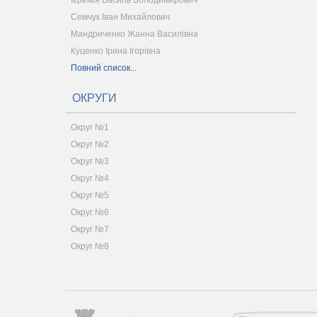
Семчук Іван Михайлович
Мандриченко Жанна Василівна
Куценко Ірина Ігорівна
Повний список...
ОКРУГИ
Округ №1
Округ №2
Округ №3
Округ №4
Округ №5
Округ №6
Округ №7
Округ №8