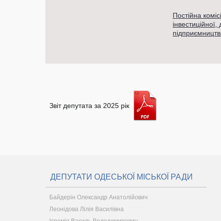
Постійна коміс
інвестиційної,
підприємництв
Звіт депутата за 2025 рік
ДЕПУТАТИ ОДЕСЬКОЇ МІСЬКОЇ РАДИ
Байдерін Олександр Анатолійович
Леонідова Лілія Василівна
Ієремія Василь Володимирович