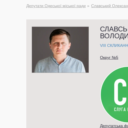
Депутати Одеської міської ради
Славський Олекса
СЛАВСЬ
ВОЛОД
VIII СКЛИКАН
Округ №5
Депутатська 