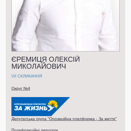
ЄРЕМИЦЯ ОЛЕКСІЙ
МИКОЛАЙОВИЧ
VII СКЛИКАННЯ
Округ №4
Депутатська група "Опозиційна платформа - За життя"
Позафракційні депутати