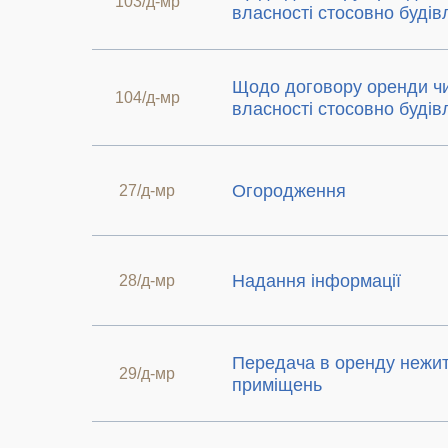
103/д-мр
власності стосовно будів
Щодо договору оренди ч
104/д-мр
власності стосовно будів
Огородження
27/д-мр
Надання інформації
28/д-мр
Передача в оренду нежи
29/д-мр
приміщень