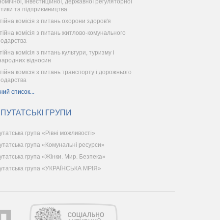
номічної, інвестиційної, державної регуляторної
ітики та підприємництва
тійна комісія з питань охорони здоров'я
тійна комісія з питань житлово-комунального
подарства
тійна комісія з питань культури, туризму і
народних відносин
тійна комісія з питань транспорту і дорожнього
подарства
ний список...
ПУТАТСЬКІ ГРУПИ
утатська група «Рівні можливості»
утатська група «Комунальні ресурси»
утатська група «Жінки. Мир. Безпека»
утатська група «УКРАЇНСЬКА МРІЯ»