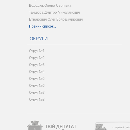
Вододюк Олена Сергіївна
Танцюра Дмитро Миколайович
Етнарович Олег Володимирович
Повний список...
ОКРУГИ
Округ №1
Округ №2
Округ №3
Округ №4
Округ №5
Округ №6
Округ №7
Округ №8