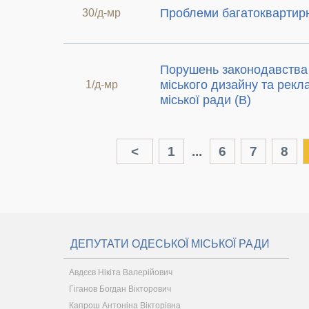
Проблеми багатоквартирн
30/д-мр
Порушень законодавства 
міського дизайну та рекл
1/д-мр
міської ради (В)
<
1
...
6
7
8
ДЕПУТАТИ ОДЕСЬКОЇ МІСЬКОЇ РАДИ
Авдєєв Нікіта Валерійович
Гіганов Богдан Вікторович
Капрош Антоніна Вікторівна