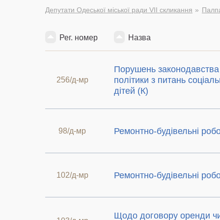
Депутати Одеської міської ради VII скликання
Палпа
Рег. номер
Назва
Порушень законодавства 
політики з питань соціаль
256/д-мр
дітей (К)
Ремонтно-будівельні роб
98/д-мр
Ремонтно-будівельні роб
102/д-мр
Щодо договору оренди ч