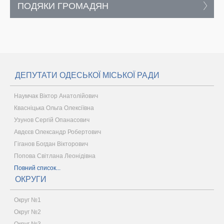
ПОДЯКИ ГРОМАДЯН
ДЕПУТАТИ ОДЕСЬКОЇ МІСЬКОЇ РАДИ
Наумчак Віктор Анатолійович
Квасніцька Ольга Олексіївна
Узунов Сергій Опанасович
Авдєєв Олександр Робертович
Гіганов Богдан Вікторович
Попова Світлана Леонідівна
Повний список...
ОКРУГИ
Округ №1
Округ №2