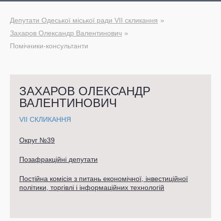
Депутати Одеської міської ради VII скликання
Захаров Олександр Валентинович
Помічники-консультанти
ЗАХАРОВ ОЛЕКСАНДР
ВАЛЕНТИНОВИЧ
VII СКЛИКАННЯ
Округ №39
Позафракційні депутати
Постійна комісія з питань економічної, інвестиційної
політики, торгівлі і інформаційних технологій