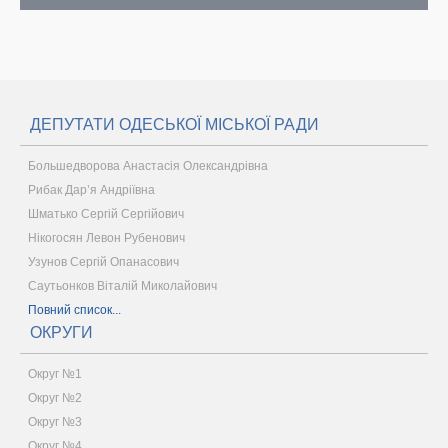
ДЕПУТАТИ ОДЕСЬКОЇ МІСЬКОЇ РАДИ
Большедворова Анастасія Олександрівна
Рибак Дар’я Андріївна
Шматько Сергій Сергійович
Нікогосян Левон Рубенович
Узунов Сергій Опанасович
Саутьонков Віталій Миколайович
Повний список...
ОКРУГИ
Округ №1
Округ №2
Округ №3
Округ №4