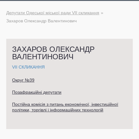
Депутати Одеської міської ради VII скликання
Захаров Олександр Валентинович
ЗАХАРОВ ОЛЕКСАНДР
ВАЛЕНТИНОВИЧ
VII СКЛИКАННЯ
Округ №39
Позафракційні депутати
Постійна комісія з питань економічної, інвестиційної
політики, торгівлі і інформаційних технологій