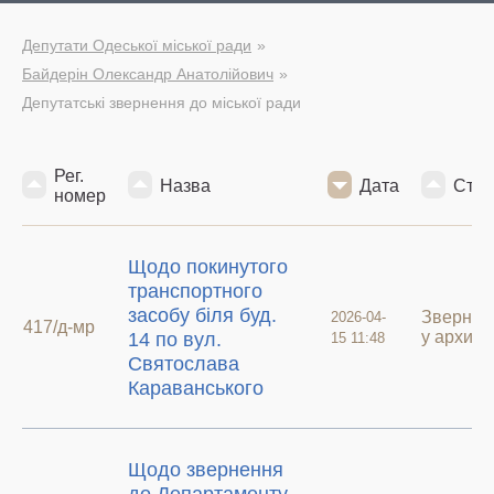
Депутати Одеської міської ради
Байдерін Олександр Анатолійович
Депутатські звернення до міської ради
Рег.
Назва
Дата
Стат
номер
Щодо покинутого
транспортного
засобу біля буд.
Звернен
2026-04-
417/д-мр
у архиві
14 по вул.
15 11:48
Святослава
Караванського
Щодо звернення