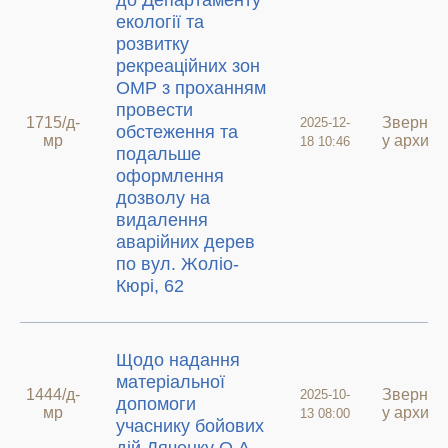
до Департаменту
екології та
розвитку
рекреаційних зон
ОМР з проханням
провести
1715/д-
Звернен
2025-12-
обстеження та
мр
у архиві
18 10:46
подальше
оформлення
дозволу на
видалення
аварійних дерев
по вул. Жоліо-
Кюрі, 62
Щодо надання
матеріальної
1444/д-
Звернен
2025-10-
допомоги
мр
у архиві
13 08:00
учаснику бойових