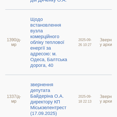
дій Дяченку О.А.
Щодо
встановлення
вузла
комерційного
1390/д-
Звернен
2025-09-
обліку теплової
мр
у архиві
26 10:27
енергії за
адресою: м.
Одеса, Балтська
дорога, 40
звернення
депутата
Байдеріна О.А.
1337/д-
Звернен
2025-09-
мр
у архиві
директору КП
18 22:13
Міськзелентрест
(17.09.2025)