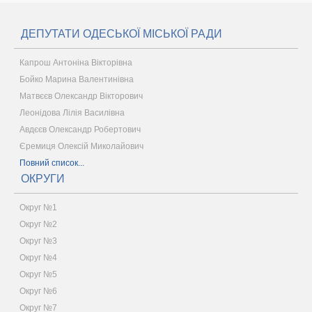
ДЕПУТАТИ ОДЕСЬКОЇ МІСЬКОЇ РАДИ
Капрош Антоніна Вікторівна
Бойко Марина Валентинівна
Матвєєв Олександр Вікторович
Леонідова Лілія Василівна
Авдєєв Олександр Робертович
Єремиця Олексій Миколайович
Повний список...
ОКРУГИ
Округ №1
Округ №2
Округ №3
Округ №4
Округ №5
Округ №6
Округ №7