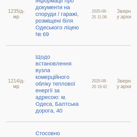
інформації про
документи на
1235/д-
Звернен
2025-08-
споруди / гаражі,
мр
у архиві
25 11:08
розміщені біля
Одеського ліцею
№ 69
Щодо
встановлення
вузла
комерційного
1214/д-
Звернен
2025-08-
обліку теплової
мр
у архиві
20 19:42
енергії за
адресою: м.
Одеса, Балтська
дорога, 40
Стосовно