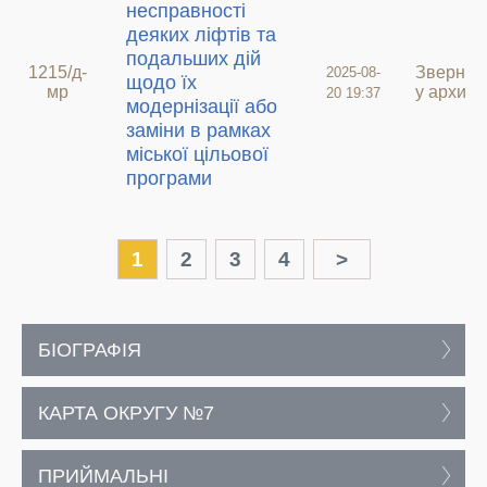
несправності
деяких ліфтів та
подальших дій
1215/д-
Звернен
2025-08-
щодо їх
мр
у архиві
20 19:37
модернізації або
заміни в рамках
міської цільової
програми
1
2
3
4
>
БІОГРАФІЯ
КАРТА ОКРУГУ №7
ПРИЙМАЛЬНІ