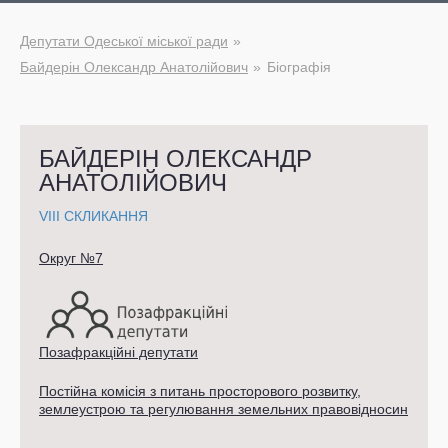
Депутати Одеської міської ради
Байдерін Олександр Анатолійович
Біографія
БАЙДЕРІН ОЛЕКСАНДР
АНАТОЛІЙОВИЧ
VIII СКЛИКАННЯ
Округ №7
Позафракційні депутати
Постійна комісія з питань просторового розвитку,
землеустрою та регулювання земельних правовідносин