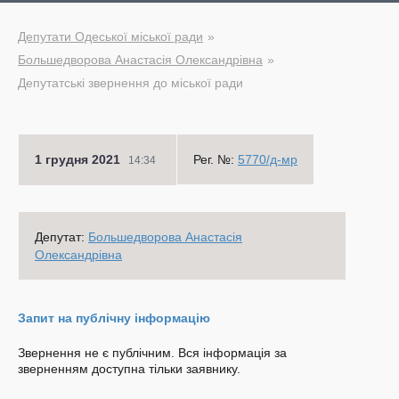
Депутати Одеської міської ради
Большедворова Анастасія Олександрівна
Депутатські звернення до міської ради
1 грудня 2021
Рег. №:
5770/д-мр
14:34
Депутат:
Большедворова Анастасія
Олександрівна
Запит на публічну інформацію
Звернення не є публічним. Вся інформація за
зверненням доступна тільки заявнику.