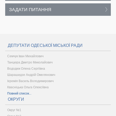
ЗАДАТИ ПИТАННЯ
ДЕПУТАТИ ОДЕСЬКОЇ МІСЬКОЇ РАДИ
Семчук Іван Михайлович
Танцюра Дмитро Миколайович
Вододюк Олена Сергіївна
Шарашидзе Андрій Омелянович
Ієремія Василь Володимирович
Квасніцька Ольга Олексіївна
Повний список...
ОКРУГИ
Округ №1