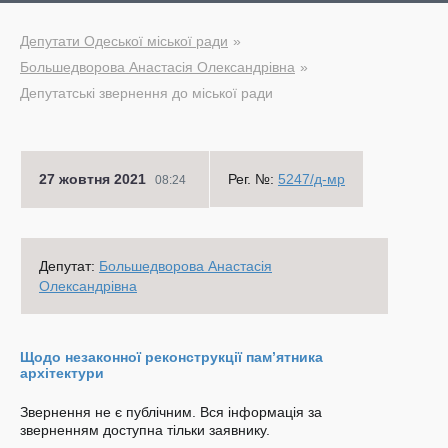
Депутати Одеської міської ради
Большедворова Анастасія Олександрівна
Депутатські звернення до міської ради
27 жовтня 2021
Рег. №:
5247/д-мр
08:24
Депутат:
Большедворова Анастасія
Олександрівна
Щодо незаконної реконструкції пам’ятника
архітектури
Звернення не є публічним. Вся інформація за
зверненням доступна тільки заявнику.