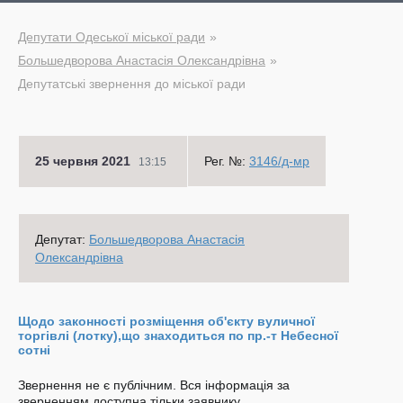
Депутати Одеської міської ради
Большедворова Анастасія Олександрівна
Депутатські звернення до міської ради
25 червня 2021
Рег. №:
3146/д-мр
13:15
Депутат:
Большедворова Анастасія
Олександрівна
Щодо законності розміщення об'єкту вуличної
торгівлі (лотку),що знаходиться по пр.-т Небесної
сотні
Звернення не є публічним. Вся інформація за
зверненням доступна тільки заявнику.