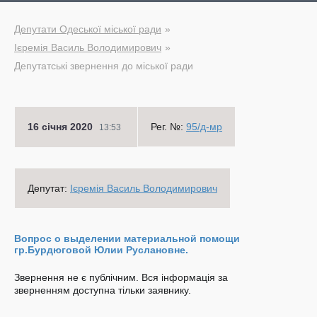
Депутати Одеської міської ради
Ієремія Василь Володимирович
Депутатські звернення до міської ради
16 січня 2020
Рег. №:
95/д-мр
13:53
Депутат:
Ієремія Василь Володимирович
Вопрос о выделении материальной помощи
гр.Бурдюговой Юлии Руслановне.
Звернення не є публічним. Вся інформація за
зверненням доступна тільки заявнику.