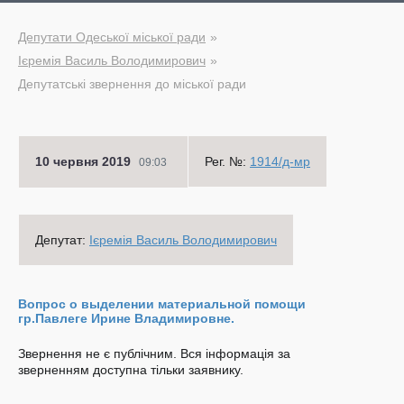
Депутати Одеської міської ради
Ієремія Василь Володимирович
Депутатські звернення до міської ради
10 червня 2019
Рег. №:
1914/д-мр
09:03
Депутат:
Ієремія Василь Володимирович
Вопрос о выделении материальной помощи
гр.Павлеге Ирине Владимировне.
Звернення не є публічним. Вся інформація за
зверненням доступна тільки заявнику.