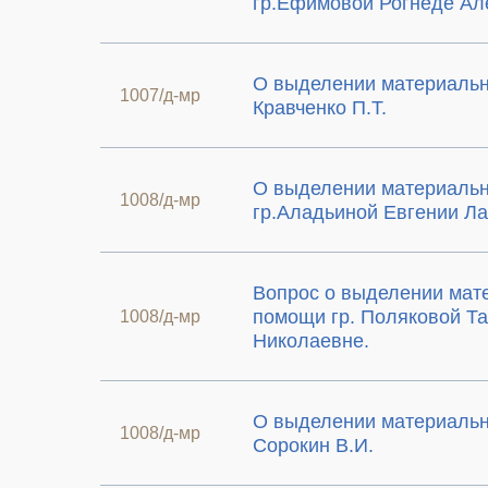
гр.Ефимовой Рогнеде Ал
О выделении материальн
1007/д-мр
Кравченко П.Т.
О выделении материаль
1008/д-мр
гр.Аладьиной Евгении Л
Вопрос о выделении мат
помощи гр. Поляковой Т
1008/д-мр
Николаевне.
О выделении материальн
1008/д-мр
Сорокин В.И.