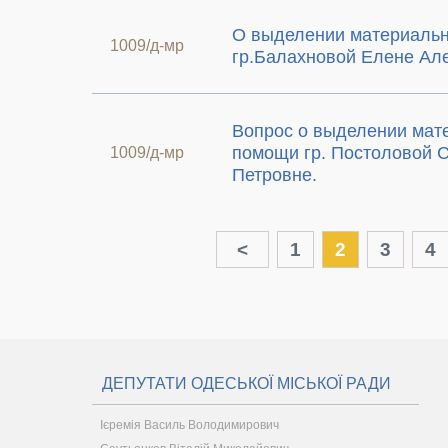
О выделении материаль
1009/д-мр
гр.Балахновой Елене Ал
Вопрос о выделении мат
помощи гр. Постоловой 
1009/д-мр
Петровне.
<
1
2
3
4
ДЕПУТАТИ ОДЕСЬКОЇ МІСЬКОЇ РАДИ
Ієремія Василь Володимирович