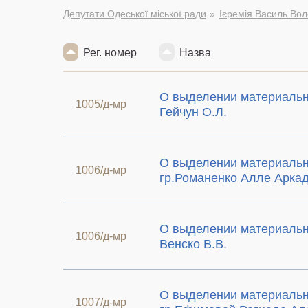
Депутати Одеської міської ради
Ієремія Василь Во
Рег. номер
Назва
О выделении материальн
1005/д-мр
Гейчун О.Л.
О выделении материаль
1006/д-мр
гр.Романенко Алле Арка
О выделении материальн
1006/д-мр
Венско В.В.
О выделении материаль
1007/д-мр