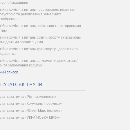
ьтурної спадщини
тійна комісія з питань просторового розвитку,
леустрою та регулювання земельних
вовідносин
тійна комісія з питань соціальної та ветеранської
ітики
ійна комісія з питань освіти, спорту та взаємодії
ромадськими організаціями
тійна комісія з питань транспорту і дорожнього
подарства
тійна комісія з питань регламенту, депутатської
ки та запобігання корупції
ний список...
ПУТАТСЬКІ ГРУПИ
утатська група «Рівні можливості»
утатська група «Комунальні ресурси»
утатська група «Жінки. Мир. Безпека»
утатська група «УКРАЇНСЬКА МРІЯ»