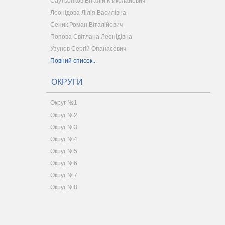
Саутьонков Віталій Миколайович
Леонідова Лілія Василівна
Сеник Роман Віталійович
Попова Світлана Леонідівна
Узунов Сергій Опанасович
Повний список...
ОКРУГИ
Округ №1
Округ №2
Округ №3
Округ №4
Округ №5
Округ №6
Округ №7
Округ №8