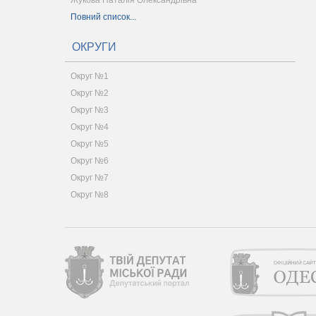
Жукова Наталія Олександрівна
Повний список...
ОКРУГИ
Округ №1
Округ №2
Округ №3
Округ №4
Округ №5
Округ №6
Округ №7
Округ №8