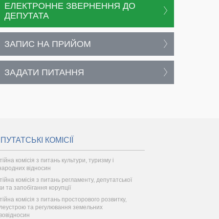
ЕЛЕКТРОННЕ ЗВЕРНЕННЯ ДО
ДЕПУТАТА
ЗАПИС НА ПРИЙОМ
ЗАДАТИ ПИТАННЯ
ПУТАТСЬКІ КОМІСІЇ
тійна комісія з питань культури, туризму і
народних відносин
тійна комісія з питань регламенту, депутатської
ки та запобігання корупції
тійна комісія з питань просторового розвитку,
леустрою та регулювання земельних
вовідносин