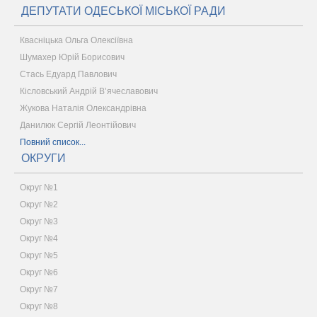
ДЕПУТАТИ ОДЕСЬКОЇ МІСЬКОЇ РАДИ
Квасніцька Ольга Олексіївна
Шумахер Юрій Борисович
Стась Едуард Павлович
Кісловський Андрій В’ячеславович
Жукова Наталія Олександрівна
Данилюк Сергій Леонтійович
Повний список...
ОКРУГИ
Округ №1
Округ №2
Округ №3
Округ №4
Округ №5
Округ №6
Округ №7
Округ №8