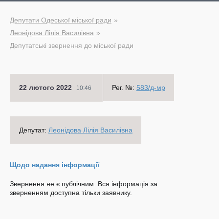
Депутати Одеської міської ради
Леонідова Лілія Василівна
Депутатські звернення до міської ради
22 лютого 2022
Рег. №:
583/д-мр
10:46
Депутат:
Леонідова Лілія Василівна
Щодо надання інформації
Звернення не є публічним. Вся інформація за
зверненням доступна тільки заявнику.