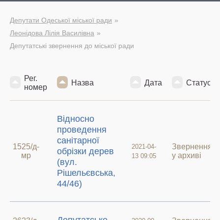
Депутати Одеської міської ради
Леонідова Лілія Василівна
Депутатські звернення до міської ради
Рег.
Назва
Дата
Статус
номер
Відносно
проведення
санітарної
1525/д-
Звернення
2021-04-
обрізки дерев
мр
у архиві
13 09:05
(вул.
Рішельєвська,
44/46)