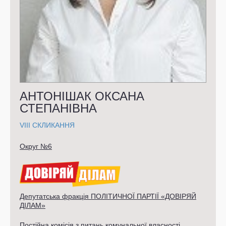
АНТОНІШАК ОКСАНА
СТЕПАНІВНА
VIII СКЛИКАННЯ
Округ №6
Депутатська фракція ПОЛІТИЧНОЇ ПАРТІЇ «ДОВІРЯЙ
ДІЛАМ»
Постійна комісія з питань комунальної власності,