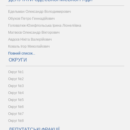
Едельман Олександр Володимирович
Обухов Петро Геннадійович
Головатюк-Юзефпольська Ірина Ліонеліївна
Матвєєв Олександр Вікторович
Авдєєв Нікіта Валерійович
Коваль Ігор Миколайович
Повний список...
ОКРУГИ
Округ №1
Округ №2
Округ №3
Округ №4
Округ №5
Округ №6
Округ №7
Округ №8
ДЕПУТАТСЬКІ ФРАКЦІЇ