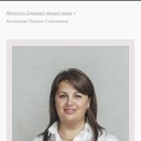
Депутати Одеської міської ради
Антонішак Оксана Степанівна