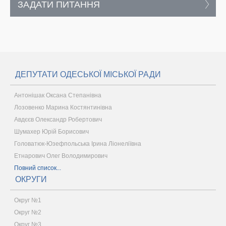
ЗАДАТИ ПИТАННЯ
ДЕПУТАТИ ОДЕСЬКОЇ МІСЬКОЇ РАДИ
Антонішак Оксана Степанівна
Лозовенко Марина Костянтинівна
Авдєєв Олександр Робертович
Шумахер Юрій Борисович
Головатюк-Юзефпольська Ірина Ліонеліївна
Етнарович Олег Володимирович
Повний список...
ОКРУГИ
Округ №1
Округ №2
Округ №3