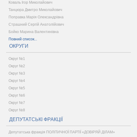
Коваль Ігор Миколайович
Танцюра Дмитро Миколайович
Поправка Марія Олександрівна
Страшний Сергій Анатолійович
Бойко Марина Валентинівна
Повний список...
ОКРУГИ
Округ №1
Округ №2
Округ №3
Округ №4
Округ №5
Округ №6
Округ №7
Округ №8
ДЕПУТАТСЬКІ ФРАКЦІЇ
Депутатська фракція ПОЛІТИЧНОЇ ПАРТІЇ «ДОВІРЯЙ ДІЛАМ»