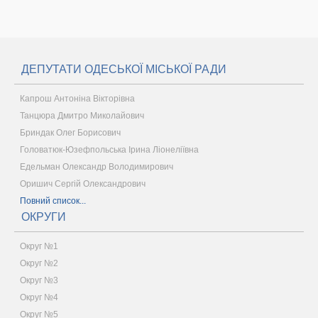
ДЕПУТАТИ ОДЕСЬКОЇ МІСЬКОЇ РАДИ
Капрош Антоніна Вікторівна
Танцюра Дмитро Миколайович
Бриндак Олег Борисович
Головатюк-Юзефпольська Ірина Ліонеліївна
Едельман Олександр Володимирович
Оришич Сергій Олександрович
Повний список...
ОКРУГИ
Округ №1
Округ №2
Округ №3
Округ №4
Округ №5