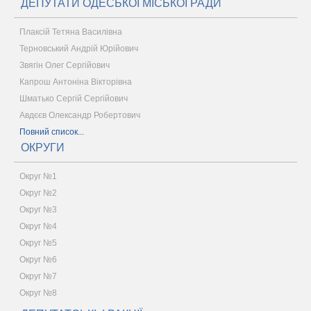
ДЕПУТАТИ ОДЕСЬКОЇ МІСЬКОЇ РАДИ
Плаксій Тетяна Василівна
Терновський Андрій Юрійович
Звягін Олег Сергійович
Капрош Антоніна Вікторівна
Шматько Сергій Сергійович
Авдєєв Олександр Робертович
Повний список...
ОКРУГИ
Округ №1
Округ №2
Округ №3
Округ №4
Округ №5
Округ №6
Округ №7
Округ №8