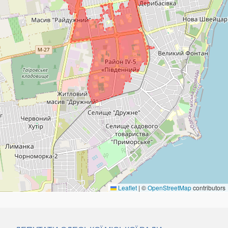
Leaflet
|
©
OpenStreetMap
contributors