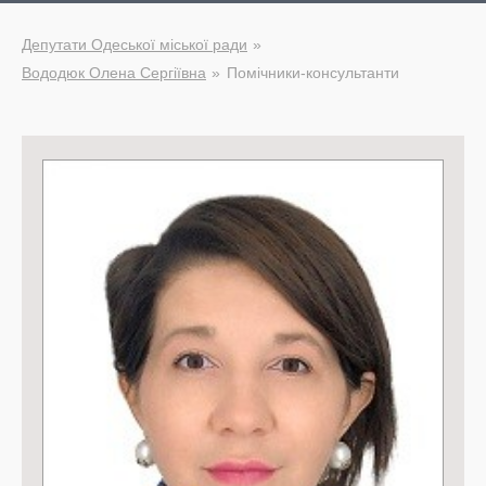
Депутати Одеської міської ради
Вододюк Олена Сергіївна
Помічники-консультанти