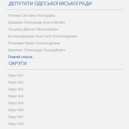
ДЕПУТАТИ ОДЕСЬКОЇ МІСЬКОЇ РАДИ
Попова Світлана Леонідівна
Байдерін Олександр Анатолійович
Танцюра Дмитро Миколайович
Большедворова Анастасія Олександрівна
Поправка Марія Олександрівна
Шеремет Олександр Геннадійович
Повний список...
ОКРУГИ
Округ №1
Округ №2
Округ №3
Округ №4
Округ №5
Округ №6
Округ №7
Округ №8