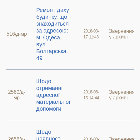
Ремонт даху
будинку, що
знаходиться
за адресою:
Звернення
2018-03-
516/д-мр
у архиві
м. Одеса,
17 11:43
вул.
Болгарська,
49
Щодо
отриманні
2560/д-
Звернення
2018-08-
адресної
мр
у архиві
15 14:44
матеріальної
допомоги
Щодо
наявності
2656/д-
Звернення
2018-08-