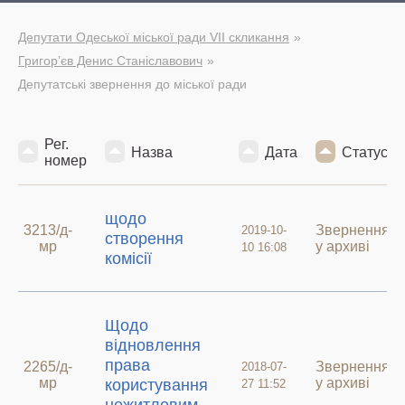
Депутати Одеської міської ради VII скликання
Григор’єв Денис Станіславович
Депутатські звернення до міської ради
Рег.
Назва
Дата
Статус
номер
щодо
3213/д-
Звернення
2019-10-
створення
мр
у архиві
10 16:08
комісії
Щодо
відновлення
права
2265/д-
Звернення
2018-07-
мр
у архиві
користування
27 11:52