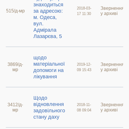
знаходиться
Звернення
2018-03-
за адресою:
515/д-мр
у архиві
17 11:30
м. Одеса,
вул.
Адмірала
Лазарєва, 5
щодо
матеріальної
3869/д-
Звернення
2019-12-
мр
у архиві
допомоги на
09 15:43
лікування
Щодо
відновлення
3412/д-
Звернення
2018-11-
мр
у архиві
задовільного
08 09:04
стану даху