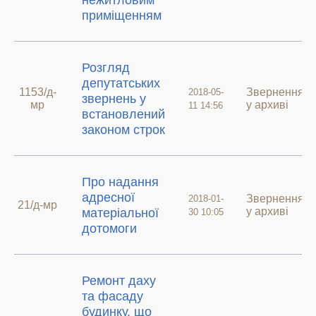
нежитловим
приміщенням
Розгляд
депутатських
1153/д-
Звернення
2018-05-
звернень у
мр
у архиві
11 14:56
встановлений
законом строк
Про надання
адресної
Звернення
2018-01-
21/д-мр
у архиві
матеріальної
30 10:05
дотомоги
Ремонт даху
та фасаду
будинку, що