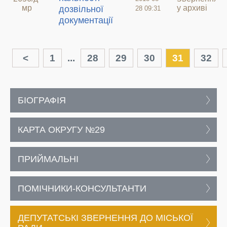
мр
у архиві
дозвільної
28 09:31
документації
<
1
...
28
29
30
31
32
БІОГРАФІЯ
КАРТА ОКРУГУ №29
ПРИЙМАЛЬНІ
ПОМІЧНИКИ-КОНСУЛЬТАНТИ
ДЕПУТАТСЬКІ ЗВЕРНЕННЯ ДО МІСЬКОЇ