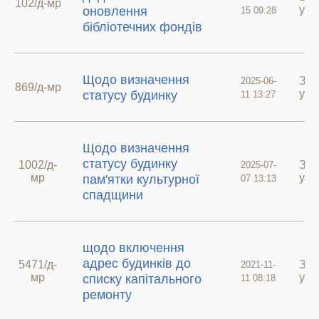
102/д-мр
у а
оновлення
15 09:28
бібліотечних фондів
Щодо визначення
Зве
2025-06-
869/д-мр
у а
статусу будинку
11 13:27
Щодо визначення
статусу будинку
1002/д-
Зве
2025-07-
мр
у а
пам'ятки культурної
07 13:13
спадщини
щодо включення
адрес будинків до
5471/д-
Зве
2021-11-
мр
у а
списку капітального
11 08:18
ремонту