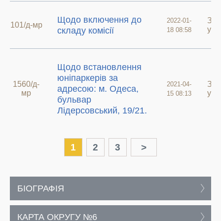
Щодо включення до
Зве
2022-01-
101/д-мр
у а
складу комісії
18 08:58
Щодо встановлення
юніпаркерів за
1560/д-
Зве
2021-04-
адресою: м. Одеса,
мр
у а
15 08:13
бульвар
Лідерсовський, 19/21.
1
2
3
>
БІОГРАФІЯ
КАРТА ОКРУГУ №6