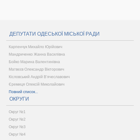
ДЕПУТАТИ ОДЕСЬКОЇ МІСЬКОЇ РАДИ
Карпенчук Михайло Юрійович
Мандриченко Жанна Василівна
Бойко Марина Валентинівна
Матвєєв Олександр Вікторович
Кісловський Андрій В’ячеславович
Єремиця Олексій Миколайович
Повний список...
ОКРУГИ
Округ №1
Округ №2
Округ №3
Округ №4