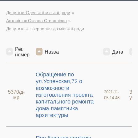
Депутати Одеської міської ради
Антонішак Оксана Степанівна
Депутатські звернення до міської ради
Рег.
Назва
Дата
номер
Обращение по
ул.Успенская,72 о
возможности
5370/д-
Зве
2021-11-
изготовления проекта
мр
у а
05 14:48
капитального ремонта
дома-памятника
архитектуры