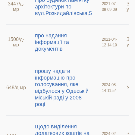
Про будинок пам'ятку
3447/д-
Зве
2021-07-
архітектури по
мр
у а
09 09:09
вул.Розкидайлівська,5
про надання
1500/д-
Зве
2021-04-
інформації та
мр
у а
12 14:19
документів
прошу надати
інформацію про
голосування, яке
2024-08-
648/д-мр
У р
відбулося у Одеській
14 11:54
міській раді у 2008
році
Щодо виділення
додаткових коштів на
Зве
2024-02-