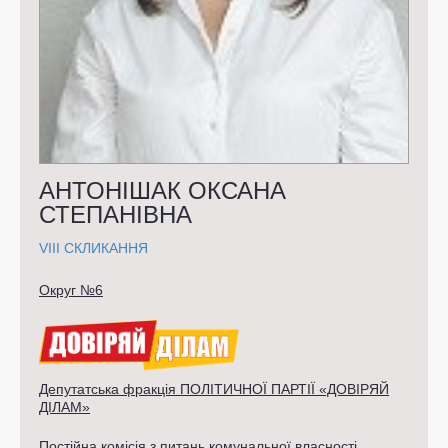
АНТОНІШАК ОКСАНА
СТЕПАНІВНА
VIII СКЛИКАННЯ
Округ №6
Депутатська фракція ПОЛІТИЧНОЇ ПАРТІЇ «ДОВІРЯЙ
ДІЛАМ»
Постійна комісія з питань комунальної власності,