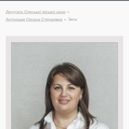
Депутати Одеської міської ради
Антонішак Оксана Степанівна
Звіти