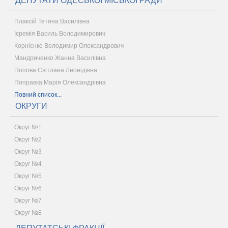
ДЕПУТАТИ ОДЕСЬКОЇ МІСЬКОЇ РАДИ
Плаксій Тетяна Василівна
Ієремія Василь Володимирович
Корнієнко Володимир Олександрович
Мандриченко Жанна Василівна
Попова Світлана Леонідівна
Поправка Марія Олександрівна
Повний список...
ОКРУГИ
Округ №1
Округ №2
Округ №3
Округ №4
Округ №5
Округ №6
Округ №7
Округ №8