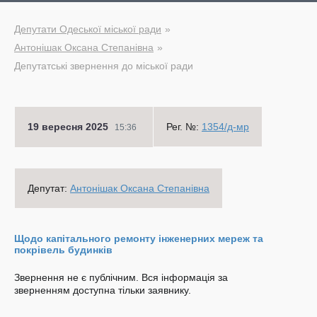
Депутати Одеської міської ради
Антонішак Оксана Степанівна
Депутатські звернення до міської ради
19 вересня 2025
Рег. №:
1354/д-мр
15:36
Депутат:
Антонішак Оксана Степанівна
Щодо капітального ремонту інженерних мереж та
покрівель будинків
Звернення не є публічним. Вся інформація за
зверненням доступна тільки заявнику.