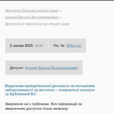
Депутати Одеської міської ради
Ієремія Василь Володимирович
Депутатські звернення до міської ради
2 липня 2025
Рег. №:
989/д-мр
14:41
Депутат:
Ієремія Василь Володимирович
Виділення муніципальної допомоги на погашення
заборгованості за житлово – комунальні послуги
гр Бубліковій В.Г.
Звернення не є публічним. Вся інформація за
зверненням доступна тільки заявнику.