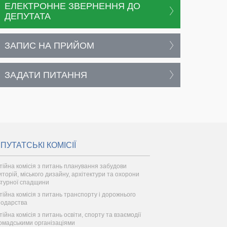
ЕЛЕКТРОННЕ ЗВЕРНЕННЯ ДО
ДЕПУТАТА
ЗАПИС НА ПРИЙОМ
ЗАДАТИ ПИТАННЯ
ПУТАТСЬКІ КОМІСІЇ
тійна комісія з питань планування забудови
иторій, міського дизайну, архітектури та охорони
ьтурної спадщини
тійна комісія з питань транспорту і дорожнього
подарства
ійна комісія з питань освіти, спорту та взаємодії
ромадськими організаціями