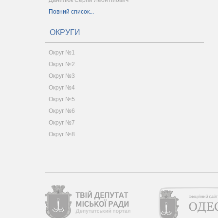
Данилюк Сергій Леонтійович
Повний список...
ОКРУГИ
Округ №1
Округ №2
Округ №3
Округ №4
Округ №5
Округ №6
Округ №7
Округ №8