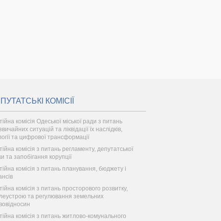
ПУТАТСЬКІ КОМІСІЇ
тійна комісія Одеської міської ради з питань
вичайних ситуацій та ліквідації їх наслідків,
логії та цифрової трансформації
тійна комісія з питань регламенту, депутатської
ки та запобігання корупції
тійна комісія з питань планування, бюджету і
ансів
тійна комісія з питань просторового розвитку,
леустрою та регулювання земельних
вовідносин
тійна комісія з питань житлово-комунального