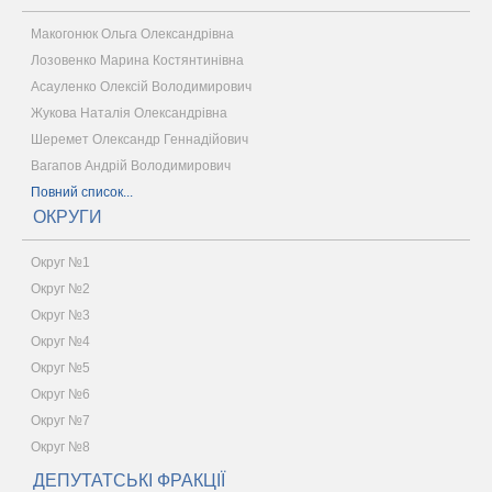
Макогонюк Ольга Олександрівна
Лозовенко Марина Костянтинівна
Асауленко Олексій Володимирович
Жукова Наталія Олександрівна
Шеремет Олександр Геннадійович
Вагапов Андрій Володимирович
Повний список...
ОКРУГИ
Округ №1
Округ №2
Округ №3
Округ №4
Округ №5
Округ №6
Округ №7
Округ №8
ДЕПУТАТСЬКІ ФРАКЦІЇ