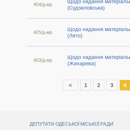
Щодо надання матеріаль
404/д-мр
(Судзиловська)
Щодо надання матеріаль
405/д-мр
(Лято)
Щодо надання матеріаль
403/д-мр
(Жихарева)
<
1
2
3
4
ДЕПУТАТИ ОДЕСЬКОЇ МІСЬКОЇ РАДИ