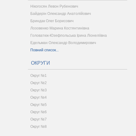
Нікогосян Левон Рубенович
Байдерін Олександр Анатолійович
Бриндак Олег Борисович
Лозовенко Марина Костянтинівна
Головатюк-Юзефпольська Ірина Ліонеліївна
Едельман Олександр Володимирович
Повний список...
ОКРУГИ
Округ №1
Округ №2
Округ №3
Округ №4
Округ №5
Округ №6
Округ №7
Округ №8