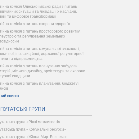
тійна комісія Одеської міської ради з питань
вичайних ситуацій та ліквідації їх наслідків,
логії та цифрової трансформації
тійна комісія з питань охорони здоров'я
тійна комісія з питань просторового розвитку,
леустрою та регулювання земельних
вовідносин
тійна комісія з питань комунальної власності,
номічної, інвестиційної, державної регуляторної
ітики та підприємництва
тійна комісія з питань планування забудови
иторій, міського дизайну, архітектури та охорони
ьтурної спадщини
тійна комісія з питань планування, бюджету і
ансів
ний список...
ПУТАТСЬКІ ГРУПИ
утатська група «Рівні можливості»
утатська група «Комунальні ресурси»
утатська група «Жінки. Мир. Безпека»