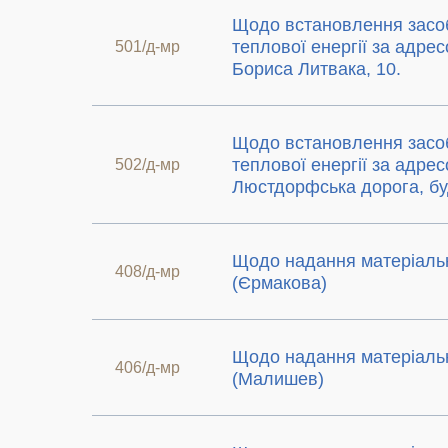
Щодо встановлення засоб
теплової енергії за адрес
501/д-мр
Бориса Литвака, 10.
Щодо встановлення засоб
теплової енергії за адрес
502/д-мр
Люстдорфська дорога, буд
Щодо надання матеріаль
408/д-мр
(Єрмакова)
Щодо надання матеріаль
406/д-мр
(Малишев)