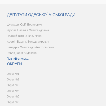
ДЕПУТАТИ ОДЕСЬКОЇ МІСЬКОЇ РАДИ
Шумахер Юрій Борисович
Жукова Наталія Олександрівна
Плаксій Тетяна Василівна
Ієремія Василь Володимирович
Байдерін Олександр Анатолійович
Рибак Дар’я Андріївна
Повний список...
ОКРУГИ
Округ №1
Округ №2
Округ №3
Округ №4
Округ №5
Округ №6