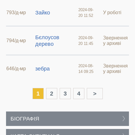
2024-09-
Зайко
793/д-мр
У роботі
20 11:52
Бєлоусов
Звернення
2024-09-
794/д-мр
у архиві
дерево
20 11:45
Звернення
2024-08-
зебра
646/д-мр
у архиві
14 09:25
1
2
3
4
>
БІОГРАФІЯ