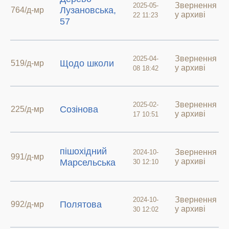
Звернення
2025-05-
Лузановська,
764/д-мр
у архиві
22 11:23
57
Звернення
2025-04-
Щодо школи
519/д-мр
у архиві
08 18:42
Звернення
2025-02-
Созінова
225/д-мр
у архиві
17 10:51
пішохідний
Звернення
2024-10-
991/д-мр
у архиві
Марсельська
30 12:10
Звернення
2024-10-
Полятова
992/д-мр
у архиві
30 12:02