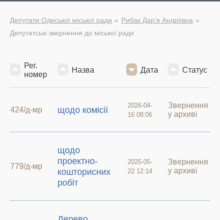
Депутати Одеської міської ради
Рибак Дар’я Андріївна
Депутатські звернення до міської ради
Рег.
Назва
Дата
Статус
номер
Звернення
2026-04-
щодо комісії
424/д-мр
у архиві
16 08:06
щодо
проектно-
Звернення
2025-05-
779/д-мр
у архиві
кошторисних
22 12:14
робіт
Дерево