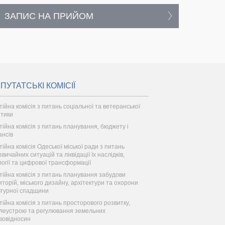
ЗАПИС НА ПРИЙОМ
ПУТАТСЬКІ КОМІСІЇ
тійна комісія з питань соціальної та ветеранської
ітики
тійна комісія з питань планування, бюджету і
ансів
тійна комісія Одеської міської ради з питань
вичайних ситуацій та ліквідації їх наслідків,
логії та цифрової трансформації
тійна комісія з питань планування забудови
иторій, міського дизайну, архітектури та охорони
ьтурної спадщини
тійна комісія з питань просторового розвитку,
леустрою та регулювання земельних
вовідносин