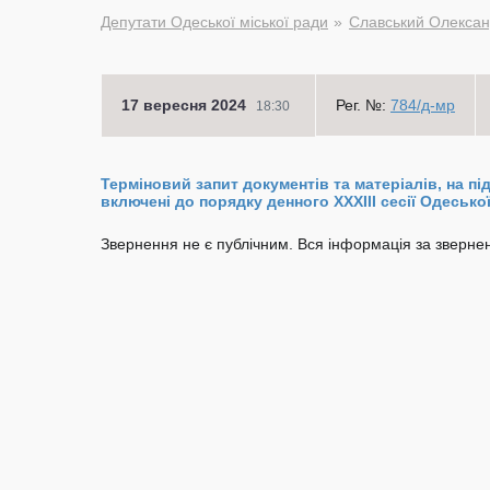
Депутати Одеської міської ради
Славський Олекса
17 вересня 2024
Рег. №:
784/д-мр
18:30
Терміновий запит документів та матеріалів, на п
включені до порядку денного XХXIII сесії Одеської
Звернення не є публічним. Вся інформація за звернен