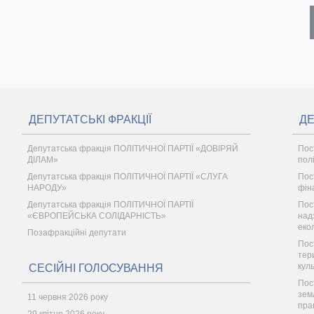
ДЕПУТАТСЬКІ ФРАКЦІЇ
ДЕ
Депутатська фракція ПОЛІТИЧНОЇ ПАРТІЇ «ДОВІРЯЙ
Пос
ДІЛАМ»
пол
Депутатська фракція ПОЛІТИЧНОЇ ПАРТІЇ «СЛУГА
Пос
НАРОДУ»
фін
Депутатська фракція ПОЛІТИЧНОЇ ПАРТІЇ
Пос
«ЄВРОПЕЙСЬКА СОЛІДАРНІСТЬ»
надз
еко
Позафракційні депутати
Пос
тер
кул
СЕСІЙНІ ГОЛОСУВАННЯ
Пос
зем
11 червня 2026 року
пра